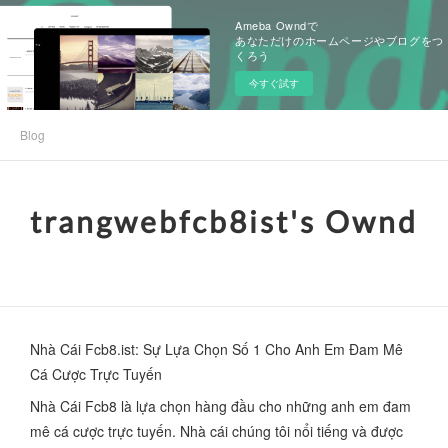
Ameba Owndで
あなただけのホームページやブログをつ
くろう
今すぐ試す
Blog
trangwebfcb8ist's Ownd
Nhà Cái Fcb8.ist: Sự Lựa Chọn Số 1 Cho Anh Em Đam Mê
Cá Cược Trực Tuyến
Nhà Cái Fcb8 là lựa chọn hàng đầu cho những anh em đam
mê cá cược trực tuyến. Nhà cái chúng tôi nổi tiếng và được