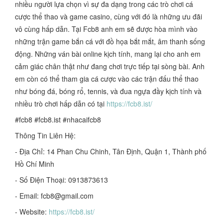
nhiều người lựa chọn vì sự đa dạng trong các trò chơi cá
cược thể thao và game casino, cùng với đó là những ưu đãi
vô cùng hấp dẫn. Tại Fcb8 anh em sẽ được hòa mình vào
những trận game bắn cá với đồ họa bắt mắt, âm thanh sống
động. Những ván bài online kịch tính, mang lại cho anh em
cảm giác chân thật như đang chơi trực tiếp tại sòng bài. Anh
em còn có thể tham gia cá cược vào các trận đấu thể thao
như bóng đá, bóng rổ, tennis, và đua ngựa đầy kịch tính và
nhiều trò chơi hấp dẫn có tại
https://fcb8.ist/
#fcb8 #fcb8.ist #nhacaifcb8
Thông Tin Liên Hệ:
- Địa Chỉ: 14 Phan Chu Chinh, Tân Định, Quận 1, Thành phố
Hồ Chí Minh
- Số Điện Thoại: 0913873613
- Email: fcb8@gmail.com
- Website:
https://fcb8.ist/